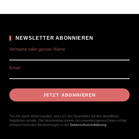
NEWSLETTER ABONNIEREN
Vorname oder ganzer Name
Email
*Ich bin damit einverstanden, dass ich den Newsletter mit den aktuellsten
Angeboten erhalte. Die Verarbeitung meiner personenbezogenen Daten erfolgt
entsprechend den Bestimmungen in der
Datenschutzerklärung
.