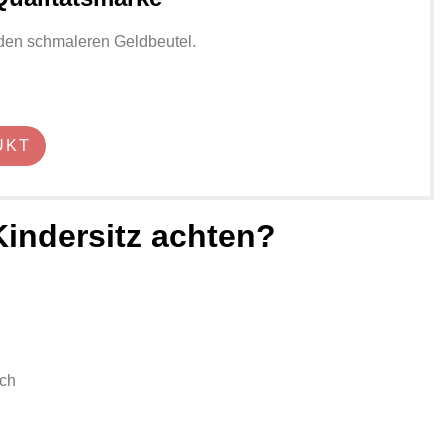
 den schmaleren Geldbeutel.
UKT
indersitz achten?
ch