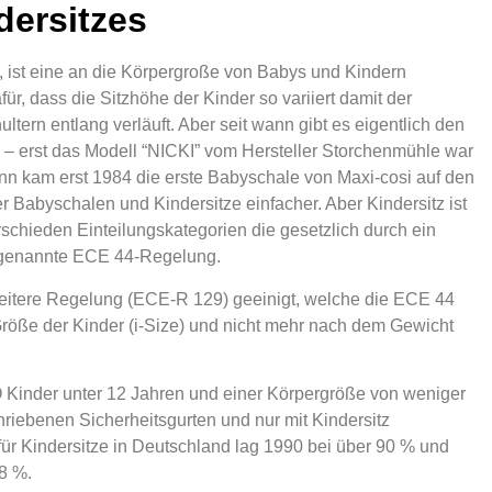
dersitzes
, ist eine an die Körpergroße von Babys und Kindern
ür, dass die Sitzhöhe der Kinder so variiert damit der
ltern entlang verläuft. Aber seit wann gibt es eigentlich den
 – erst das Modell “NICKI” vom Hersteller Storchenmühle war
ann kam erst 1984 die erste Babyschale von Maxi-cosi auf den
r Babyschalen und Kindersitze einfacher. Aber Kindersitz ist
verschieden Einteilungskategorien die gesetzlich durch ein
ogenannte ECE 44-Regelung.
eitere Regelung (ECE-R 129) geeinigt, welche die ECE 44
er Größe der Kinder (i-Size) und nicht mehr nach dem Gewicht
O Kinder unter 12 Jahren und einer Körpergröße von weniger
hriebenen Sicherheitsgurten und nur mit Kindersitz
r Kindersitze in Deutschland lag 1990 bei über 90 % und
98 %.